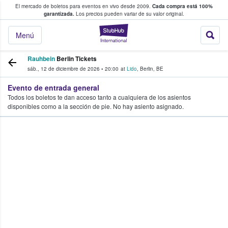
El mercado de boletos para eventos en vivo desde 2009.
Cada compra está 100%
 los fans compran y venden boletos
garantizada.
Los precios pueden variar de su valor original.
StubHub: donde l
Menú
Rauhbein
Berlin Tickets
sáb., 12 de diciembre de 2026
•
20:00
at
Lido
,
Berlin
,
BE
Evento de entrada general
Todos los boletos te dan acceso tanto a cualquiera de los asientos
disponibles como a la sección de pie. No hay asiento asignado.