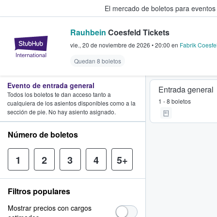
El mercado de boletos para eventos
Rauhbein
Coesfeld Tickets
StubHub: donde los fans compra
vie., 20 de noviembre de 2026
•
20:00
en
Fabrik Coesfe
Quedan 8 boletos
Evento de entrada general
Entrada general
Todos los boletos te dan acceso tanto a
1 - 8 boletos
cualquiera de los asientos disponibles como a la
sección de pie. No hay asiento asignado.
Número de boletos
1
2
3
4
5+
Filtros populares
Mostrar precios con cargos