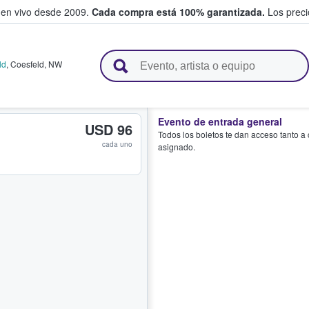
 en vivo desde 2009.
Cada compra está 100% garantizada.
Los precio
n y venden boletos
ld
,
Coesfeld
,
NW
Evento de entrada general
USD 96
Todos los boletos te dan acceso tanto a
cada uno
asignado.