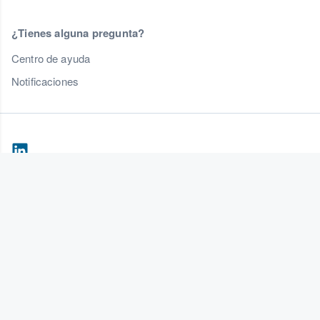
¿Tienes alguna pregunta?
Centro de ayuda
Notificaciones
© 2000-2026 StubHub. Todos los derechos reservados. El uso de este sitio web
representa tu aceptación de nuestras
Condiciones de uso
,
Aviso de privacidad
y
Aviso de cookies
. Estás comprando boletos de un tercero; StubHub no es el
vendedor de los boletos. Los precios de los boletos son establecidos por los
vendedores y pueden estar por encima de su precio original.
Avisos de cambios a
las Condiciones de uso