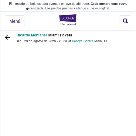
El mercado de boletos para eventos en vivo desde 2009.
Cada compra está 100%
 los fans compran y venden boletos
garantizada.
Los precios pueden variar de su valor original.
StubHub: donde l
Menú
Ricardo Montaner
Miami Tickets
sáb., 29 de agosto de 2026
•
20:00
at
Kaseya Center
,
Miami
,
FL