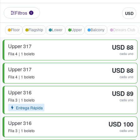
Filtros
USD
1
Floor
Flagship
Lower
Upper
Balcony
Dewars Club
Upper 317
USD 88
Fila
4
1 boleto
cada uno
Upper 317
USD 88
Fila
4
1 boleto
cada uno
Upper 316
USD 89
Fila
3
1 boleto
cada uno
Entrega Rápida
Upper 316
USD 100
Fila
3
1 boleto
cada uno