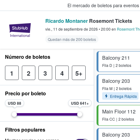
El mercado de boletos para eventos
Ricardo Montaner
Rosemont Tickets
StubHub: donde los fans compra
vie., 11 de septiembre de 2026
•
20:00
en
Rosemont Th
Quedan más de 200 boletos
Número de boletos
Balcony 211
Fila
D
2 boletos
1
2
3
4
5+
Balcony 203
Fila
M
2 boletos
Precio por boleto
Entrega Rápida
USD 88
USD 641
Main Floor 112
Fila
CC
2 boletos
Filtros populares
Balcony 203