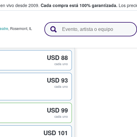
 en vivo desde 2009.
Cada compra está 100% garantizada.
Los precio
n y venden boletos
eatre
,
Rosemont
,
IL
USD 88
cada uno
USD 93
cada uno
USD 99
cada uno
USD 101