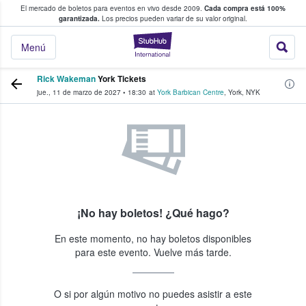
El mercado de boletos para eventos en vivo desde 2009.
Cada compra está 100%
 los fans compran y venden boletos
garantizada.
Los precios pueden variar de su valor original.
StubHub: donde l
Menú
Rick Wakeman
York Tickets
jue., 11 de marzo de 2027
•
18:30
at
York Barbican Centre
,
York
,
NYK
¡No hay boletos! ¿Qué hago?
En este momento, no hay boletos disponibles
para este evento. Vuelve más tarde.
O si por algún motivo no puedes asistir a este