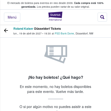
El mercado de boletos para eventos en vivo desde 2009.
Cada compra está 100%
 los fans compran y venden boletos
garantizada.
Los precios pueden variar de su valor original.
StubHub: donde l
Menú
Roland Kaiser
Düsseldorf Tickets
lun., 19 de abril de 2027
•
19:30
at
PSD Bank Dome
,
Düsseldorf
,
NW
¡No hay boletos! ¿Qué hago?
En este momento, no hay boletos disponibles
para este evento. Vuelve más tarde.
O si por algún motivo no puedes asistir a este