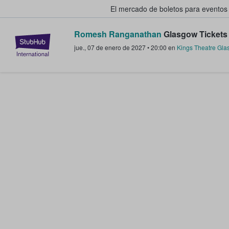
El mercado de boletos para eventos
Romesh Ranganathan
Glasgow Tickets
StubHub: donde los fans compra
jue., 07 de enero de 2027
•
20:00
en
Kings Theatre Gla