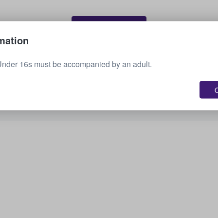
Vende tus boletos
mation
Under 16s must be accompanied by an adult.
Consulta todos los próximos eventos
O
¿Te interesan otras opciones? Echa un vistazo a
lo que tenemos disponible.