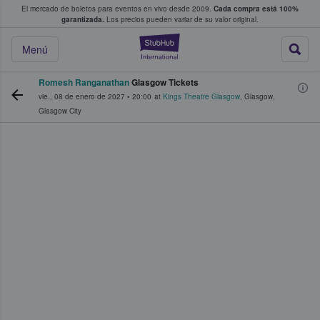
El mercado de boletos para eventos en vivo desde 2009.
Cada compra está 100%
 los fans compran y venden boletos
garantizada.
Los precios pueden variar de su valor original.
StubHub: donde l
Menú
Romesh Ranganathan
Glasgow Tickets
vie., 08 de enero de 2027
•
20:00
at
Kings Theatre Glasgow
,
Glasgow
,
Glasgow City