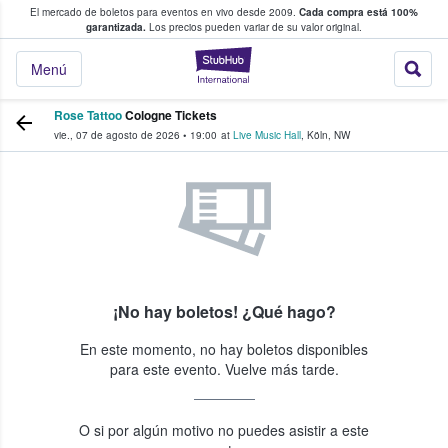
El mercado de boletos para eventos en vivo desde 2009.
Cada compra está 100%
 los fans compran y venden boletos
garantizada.
Los precios pueden variar de su valor original.
StubHub: donde l
Menú
Rose Tattoo
Cologne Tickets
vie., 07 de agosto de 2026
•
19:00
at
Live Music Hall
,
Köln
,
NW
¡No hay boletos! ¿Qué hago?
En este momento, no hay boletos disponibles
para este evento. Vuelve más tarde.
O si por algún motivo no puedes asistir a este