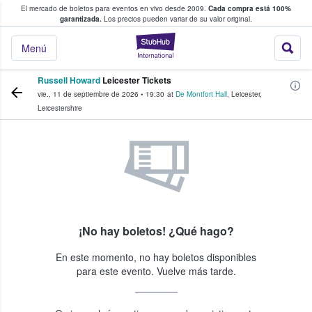
El mercado de boletos para eventos en vivo desde 2009.
Cada compra está 100%
 los fans compran y venden boletos
garantizada.
Los precios pueden variar de su valor original.
StubHub: donde l
Menú
Russell Howard
Leicester Tickets
vie., 11 de septiembre de 2026
•
19:30
at
De Montfort Hall
,
Leicester
,
Leicestershire
¡No hay boletos! ¿Qué hago?
En este momento, no hay boletos disponibles
para este evento. Vuelve más tarde.