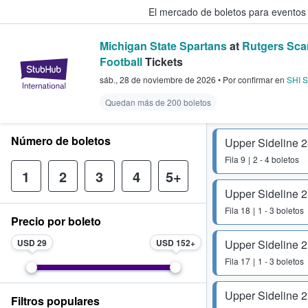
El mercado de boletos para eventos
Michigan State Spartans
at
Rutgers Scar
Football
Tickets
StubHub: donde los fans compra
sáb., 28 de noviembre de 2026
•
Por confirmar
en
SHI S
Quedan más de 200 boletos
Número de boletos
Upper Sideline 
Fila
9
2 - 4 boletos
1
2
3
4
5+
Upper Sideline 
Fila
18
1 - 3 boletos
Precio por boleto
USD 29
USD 152
Upper Sideline 
Fila
17
1 - 3 boletos
Upper Sideline 
Filtros populares