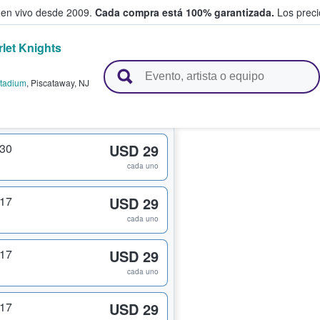
 en vivo desde 2009.
Cada compra está 100% garantizada.
Los precio
let Knights
n y venden boletos
tadium
,
Piscataway
,
NJ
230
USD 29
cada uno
217
USD 29
cada uno
217
USD 29
cada uno
217
USD 29