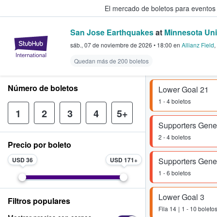
El mercado de boletos para eventos
San Jose Earthquakes
at
Minnesota Uni
StubHub: donde los fans compra
sáb., 07 de noviembre de 2026
•
18:00
en
Allianz Field
,
Quedan más de 200 boletos
Número de boletos
Lower Goal 21
1 - 4 boletos
1
2
3
4
5+
Supporters Gene
2 - 4 boletos
Precio por boleto
USD 36
USD 171
Supporters Gene
1 - 6 boletos
Lower Goal 3
Filtros populares
Fila
14
1 - 10 boleto