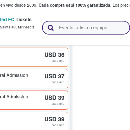
 en vivo desde 2009.
Cada compra está 100% garantizada.
Los precio
ted FC
Tickets
n y venden boletos
Saint Paul
,
Minnesota
USD 36
cada uno
ral Admission
USD 37
cada uno
ral Admission
USD 39
cada uno
USD 39
s
cada uno