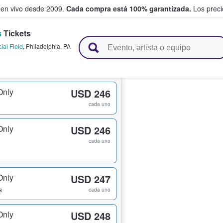
 en vivo desde 2009.
Cada compra está 100% garantizada.
Los precio
s
Tickets
n y venden boletos
ial Field
,
Philadelphia
,
PA
Only
USD 246
cada uno
Only
USD 246
cada uno
Only
USD 247
s
cada uno
Only
USD 248