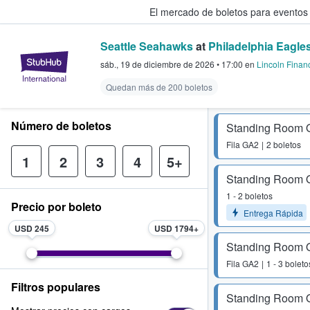
El mercado de boletos para eventos
Seattle Seahawks
at
Philadelphia Eagle
StubHub: donde los fans compra
sáb., 19 de diciembre de 2026
•
17:00
en
Lincoln Financ
Quedan más de 200 boletos
Número de boletos
Standing Room 
Fila
GA2
2 boletos
1
2
3
4
5+
Standing Room 
1 - 2 boletos
Precio por boleto
Entrega Rápida
USD 245
USD 1794
Standing Room 
Fila
GA2
1 - 3 boleto
Filtros populares
Standing Room 