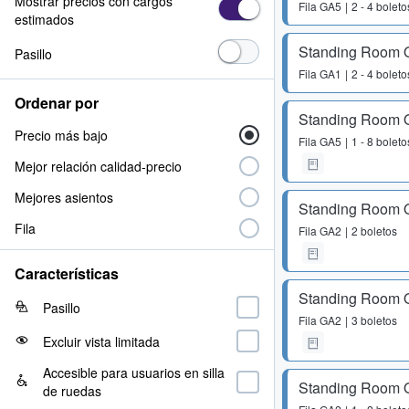
Mostrar precios con cargos
Fila
GA5
2 - 4 boleto
estimados
Standing Room 
Pasillo
Fila
GA1
2 - 4 boleto
Ordenar por
Standing Room 
Precio más bajo
Fila
GA5
1 - 8 boleto
Mejor relación calidad-precio
Mejores asientos
Standing Room 
Fila
Fila
GA2
2 boletos
Características
Standing Room 
Pasillo
Fila
GA2
3 boletos
Excluir vista limitada
Accesible para usuarios en silla
Standing Room 
de ruedas