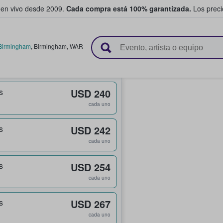
 en vivo desde 2009.
Cada compra está 100% garantizada.
Los precio
n y venden boletos
Birmingham
,
Birmingham
,
WAR
s
USD 240
cada uno
s
USD 242
cada uno
s
USD 254
cada uno
s
USD 267
cada uno