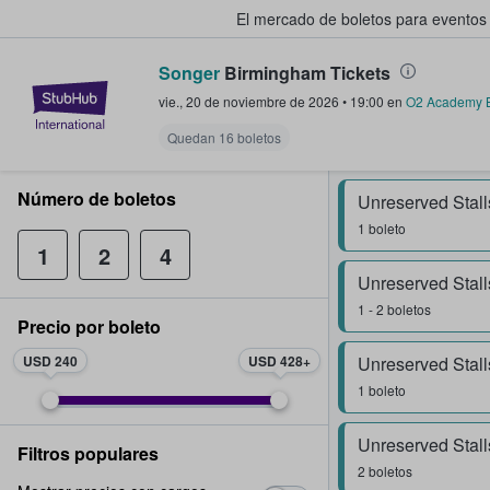
El mercado de boletos para eventos
Songer
Birmingham Tickets
StubHub: donde los fans compra
vie., 20 de noviembre de 2026
•
19:00
en
O2 Academy 
Quedan 16 boletos
Número de boletos
Unreserved Stall
1 boleto
1
2
4
Unreserved Stall
1 - 2 boletos
Precio por boleto
USD 240
USD 428
Unreserved Stall
1 boleto
Unreserved Stall
Filtros populares
2 boletos