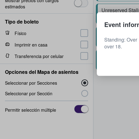
Mostrar precios con cargos
estimados
Unreserved Stall
2 boletos
Tipo de boleto
Event infor
Unreserved Stall
Físico
Standing: Over 
1 - 4 boletos
Imprimir en casa
over 18.
Unreserved Stall
Transferencia por celular
1 - 4 boletos
Opciones del Mapa de asientos
Seleccionar por Secciones
Seleccionar por Sección
Permitir selección múltiple