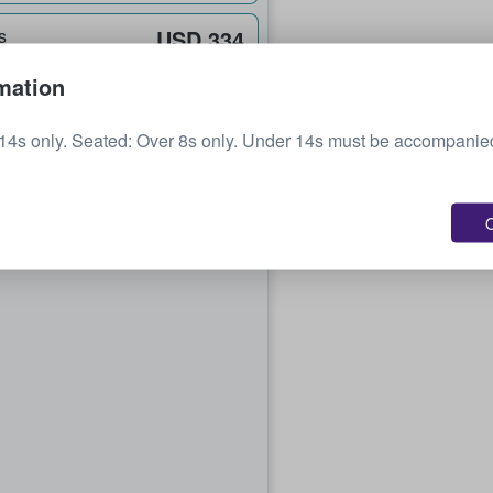
s
USD 334
cada uno
mation
s
USD 334
14s only. Seated: Over 8s only. Under 14s must be accompanied
cada uno
s
USD 467
O
cada uno