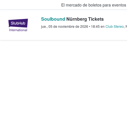
El mercado de boletos para eventos
Soulbound
Nürnberg Tickets
StubHub: donde los fans compra
jue., 05 de noviembre de 2026
•
18:45
en
Club Stereo
,