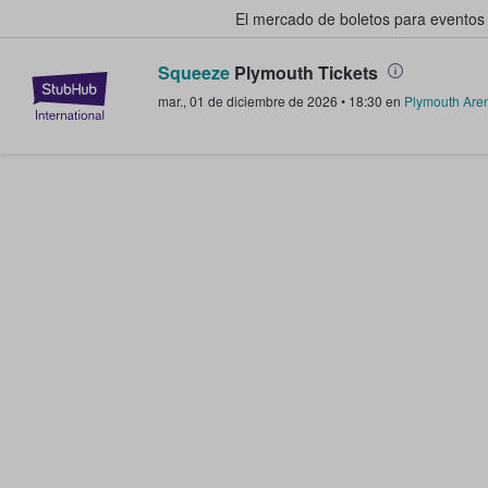
El mercado de boletos para eventos
Squeeze
Plymouth Tickets
StubHub: donde los fans compra
mar., 01 de diciembre de 2026
•
18:30
en
Plymouth Are