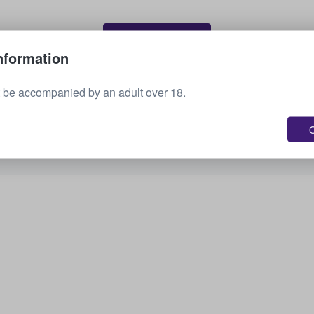
Vende tus boletos
nformation
 be accompanied by an adult over 18.
Consulta todos los próximos eventos
O
¿Te interesan otras opciones? Echa un vistazo a
lo que tenemos disponible.