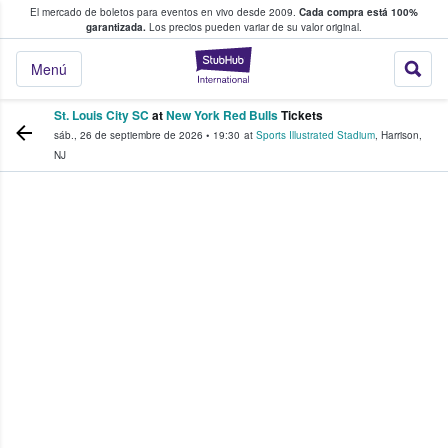
El mercado de boletos para eventos en vivo desde 2009.
Cada compra está 100%
 los fans compran y venden boletos
garantizada.
Los precios pueden variar de su valor original.
StubHub: donde l
Menú
St. Louis City SC
at
New York Red Bulls
Tickets
sáb., 26 de septiembre de 2026
•
19:30
at
Sports Illustrated Stadium
,
Harrison
,
NJ