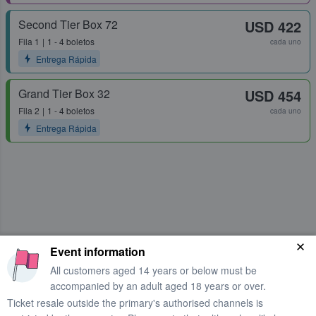
Second Tier Box 72
USD 422
Fila
1
1 - 4 boletos
cada uno
Entrega Rápida
Grand Tier Box 32
USD 454
Fila
2
1 - 4 boletos
cada uno
Entrega Rápida
Event information
All customers aged 14 years or below must be
accompanied by an adult aged 18 years or over.
Ticket resale outside the primary's authorised channels is