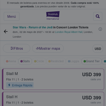
El mercado de boletos para eventos en vivo desde 2009.
Cada compra está 100%
 los fans compran y venden boletos
garantizada.
Los precios pueden variar de su valor original.
StubHub: donde l
Menú
Star Wars - Return of the Jedi
in Concert London Tickets
dom., 02 de mayo de 2027
•
18:30
at
London Royal Albert Hall
,
London
,
London
Filtros
Mostrar mapa
USD
Arena
Stalls
Circle
Restricted
Loggia
Grand Tier
Stall M
USD 399
Fila
11
1 - 2 boletos
cada uno
Entrega Rápida
Stall H
USD 399
Fila
11
1 - 2 boletos
cada uno