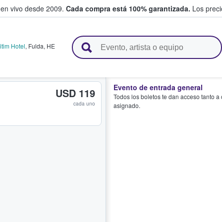
 en vivo desde 2009.
Cada compra está 100% garantizada.
Los precio
n y venden boletos
itim Hotel
,
Fulda
,
HE
Evento de entrada general
USD 119
Todos los boletos te dan acceso tanto a
cada uno
asignado.