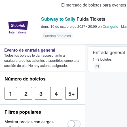
El mercado de boletos para eventos
Subway to Sally
Fulda Tickets
StubHub: donde los fans compra
dom., 10 de octubre de 2027
•
20:00
en
Orangerie - Mar
Quedan 8 boletos
Evento de entrada general
Entrada general
Todos los boletos te dan acceso tanto a
1 - 8 boletos
cualquiera de los asientos disponibles como a la
sección de pie. No hay asiento asignado.
Número de boletos
1
2
3
4
5+
Filtros populares
Mostrar precios con cargos