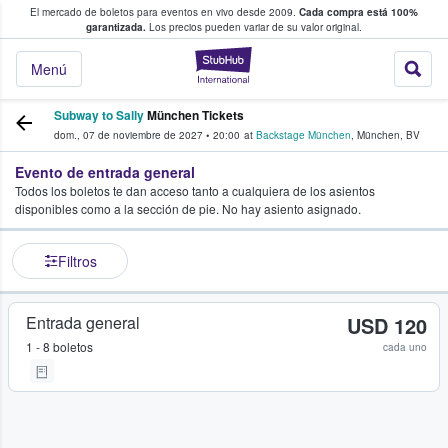
El mercado de boletos para eventos en vivo desde 2009.
Cada compra está 100%
 los fans compran y venden boletos
garantizada.
Los precios pueden variar de su valor original.
StubHub: donde l
Menú
Subway to Sally
München Tickets
dom., 07 de noviembre de 2027
•
20:00
at
Backstage München
,
München
,
BV
Evento de entrada general
Todos los boletos te dan acceso tanto a cualquiera de los asientos
disponibles como a la sección de pie. No hay asiento asignado.
Filtros
Entrada general
USD 120
1 - 8 boletos
cada uno