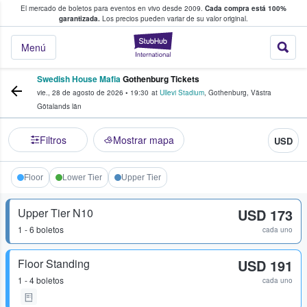
El mercado de boletos para eventos en vivo desde 2009.
Cada compra está 100%
 los fans compran y venden boletos
garantizada.
Los precios pueden variar de su valor original.
StubHub: donde l
Menú
Swedish House Mafia
Gothenburg Tickets
vie., 28 de agosto de 2026
•
19:30
at
Ullevi Stadium
,
Gothenburg
,
Västra
Götalands län
Filtros
Mostrar mapa
USD
Floor
Lower Tier
Upper Tier
Upper Tier N10
USD 173
1 - 6 boletos
cada uno
Floor Standing
USD 191
1 - 4 boletos
cada uno