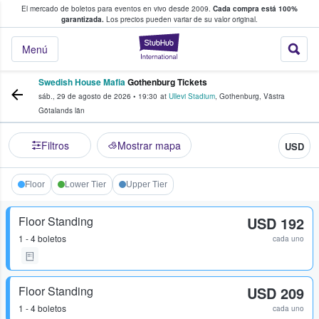
El mercado de boletos para eventos en vivo desde 2009.
Cada compra está 100%
 los fans compran y venden boletos
garantizada.
Los precios pueden variar de su valor original.
StubHub: donde l
Menú
Swedish House Mafia
Gothenburg Tickets
sáb., 29 de agosto de 2026
•
19:30
at
Ullevi Stadium
,
Gothenburg
,
Västra
Götalands län
Filtros
Mostrar mapa
USD
Floor
Lower Tier
Upper Tier
Floor Standing
USD 192
1 - 4 boletos
cada uno
Floor Standing
USD 209
1 - 4 boletos
cada uno