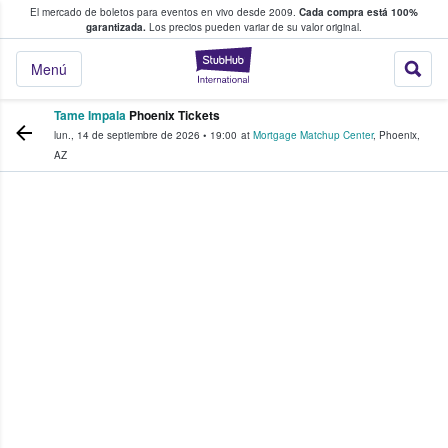
El mercado de boletos para eventos en vivo desde 2009.
Cada compra está 100%
 los fans compran y venden boletos
garantizada.
Los precios pueden variar de su valor original.
StubHub: donde l
Menú
Tame Impala
Phoenix Tickets
lun., 14 de septiembre de 2026
•
19:00
at
Mortgage Matchup Center
,
Phoenix
,
AZ