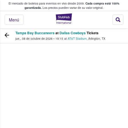
El mercado de boletos para eventos en vivo desde 2009.
Cada compra está 100%
 los fans compran y venden boletos
garantizada.
Los precios pueden variar de su valor original.
StubHub: donde l
Menú
Tampa Bay Buccaneers
at
Dallas Cowboys
Tickets
jue., 08 de octubre de 2026
•
19:15
at
AT&T Stadium
,
Arlington
,
TX