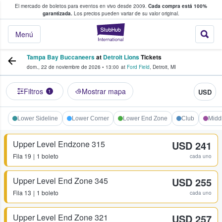
El mercado de boletos para eventos en vivo desde 2009.
Cada compra está 100%
 los fans compran y venden boletos
garantizada.
Los precios pueden variar de su valor original.
StubHub: donde l
Menú
Tampa Bay Buccaneers
at
Detroit Lions
Tickets
dom., 22 de noviembre de 2026
•
13:00
at
Ford Field
,
Detroit
,
MI
Filtros
Mostrar mapa
USD
1
Lower Sideline
Lower Corner
Lower End Zone
Club
Midd
Upper Level Endzone 315
USD 241
Fila
19
1 boleto
cada uno
Upper Level End Zone 345
USD 255
Fila
13
1 boleto
cada uno
Upper Level End Zone 321
USD 257