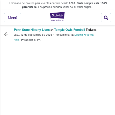
El mercado de boletos para eventos en vivo desde 2009.
Cada compra está 100%
 los fans compran y venden boletos
garantizada.
Los precios pueden variar de su valor original.
StubHub: donde l
Menú
Penn State Nittany Lions
at
Temple Owls Football
Tickets
sáb., 12 de septiembre de 2026
•
Por confirmar
at
Lincoln Financial
Field
,
Philadelphia
,
PA