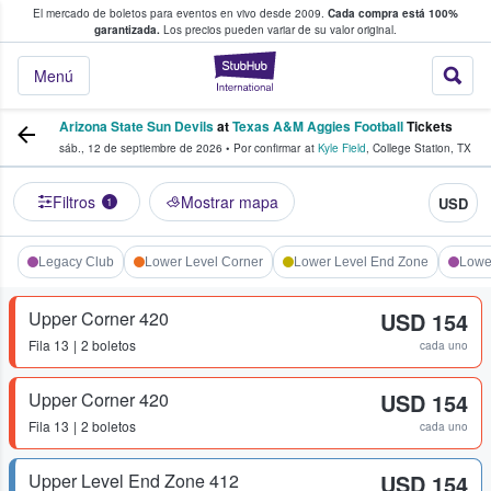
El mercado de boletos para eventos en vivo desde 2009.
Cada compra está 100%
 los fans compran y venden boletos
garantizada.
Los precios pueden variar de su valor original.
StubHub: donde l
Menú
Arizona State Sun Devils
at
Texas A&M Aggies Football
Tickets
sáb., 12 de septiembre de 2026
•
Por confirmar
at
Kyle Field
,
College Station
,
TX
Filtros
Mostrar mapa
USD
1
Legacy Club
Lower Level Corner
Lower Level End Zone
Lower
Upper Corner 420
USD 154
Fila
13
2 boletos
cada uno
Upper Corner 420
USD 154
Fila
13
2 boletos
cada uno
Upper Level End Zone 412
USD 154