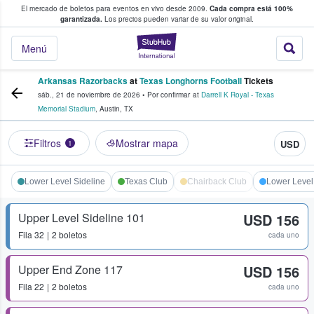
El mercado de boletos para eventos en vivo desde 2009.
Cada compra está 100%
 los fans compran y venden boletos
garantizada.
Los precios pueden variar de su valor original.
StubHub: donde l
Menú
Arkansas Razorbacks
at
Texas Longhorns Football
Tickets
sáb., 21 de noviembre de 2026
•
Por confirmar
at
Darrell K Royal - Texas
Memorial Stadium
,
Austin
,
TX
Filtros
Mostrar mapa
USD
1
Lower Level Sideline
Texas Club
Chairback Club
Lower Level
Upper Level Sideline 101
USD 156
Fila
32
2 boletos
cada uno
Upper End Zone 117
USD 156
Fila
22
2 boletos
cada uno