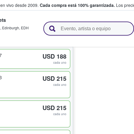
 en vivo desde 2009.
Cada compra está 100% garantizada.
Los precio
ets
n y venden boletos
e
,
Edinburgh
,
EDH
7
USD 188
cada uno
3
USD 215
cada uno
USD 215
cada uno