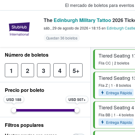
El mercado de boletos para eventos
The
Edinburgh Military Tattoo
2026 Tick
StubHub: donde los fans compra
sáb., 29 de agosto de 2026
•
18:15
en
Edinburgh Castl
Quedan 36 boletos
Número de boletos
Tiered Seating 1
Fila
CC
2 boletos
1
2
3
4
5+
Tiered Seating 1
Fila
Z
1 - 8 boletos
Precio por boleto
Entrega Rápida
USD 188
USD 507
Tiered Seating 4
Fila
BB
1 - 4 boletos
Entrega Rápida
Filtros populares