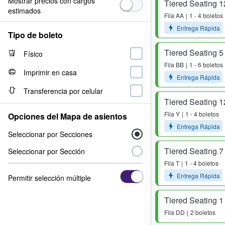
Mostrar precios con cargos
Tiered Seating 1
estimados
Fila
AA
1 - 4 boletos
Entrega Rápida
Tipo de boleto
Tiered Seating 5
Físico
Fila
BB
1 - 6 boletos
Imprimir en casa
Entrega Rápida
Transferencia por celular
Tiered Seating 1
Fila
Y
1 - 4 boletos
Opciones del Mapa de asientos
Entrega Rápida
Seleccionar por Secciones
Tiered Seating 7
Seleccionar por Sección
Fila
T
1 - 4 boletos
Entrega Rápida
Permitir selección múltiple
Tiered Seating 1
Fila
DD
2 boletos