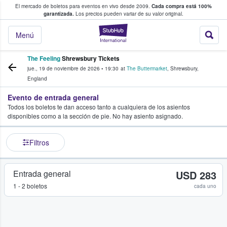
El mercado de boletos para eventos en vivo desde 2009.
Cada compra está 100%
 los fans compran y venden boletos
garantizada.
Los precios pueden variar de su valor original.
StubHub: donde l
Menú
The Feeling
Shrewsbury Tickets
jue., 19 de noviembre de 2026
•
19:30
at
The Buttermarket
,
Shrewsbury
,
England
Evento de entrada general
Todos los boletos te dan acceso tanto a cualquiera de los asientos
disponibles como a la sección de pie. No hay asiento asignado.
Filtros
Entrada general
USD 283
1 - 2 boletos
cada uno