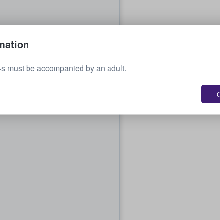
mation
14s must be accompanied by an adult.
O