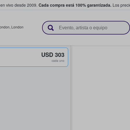
 en vivo desde 2009.
Cada compra está 100% garantizada.
Los precio
n y venden boletos
ondon
,
London
USD 303
cada uno