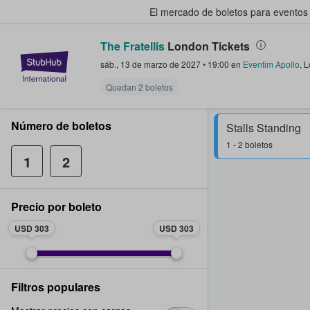
El mercado de boletos para eventos
The Fratellis
London Tickets
StubHub: donde los fans compra
sáb., 13 de marzo de 2027
•
19:00
en
Eventim Apollo
,
L
Quedan 2 boletos
Número de boletos
Stalls Standing
1 - 2 boletos
1
2
Precio por boleto
USD 303
USD 303
Filtros populares