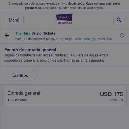
El mercado de boletos para eventos en vivo desde 2009.
Cada compra está 100%
 los fans compran y venden boletos
garantizada.
Los precios pueden variar de su valor original.
StubHub: donde l
Menú
The Hara
Bristol Tickets
dom., 06 de diciembre de 2026
•
19:00
at
Bristol Exchange
,
Bristol
,
AVN
Evento de entrada general
Todos los boletos te dan acceso tanto a cualquiera de los asientos
disponibles como a la sección de pie. No hay asiento asignado.
Filtros
Entrada general
USD 175
1 - 2 boletos
cada uno