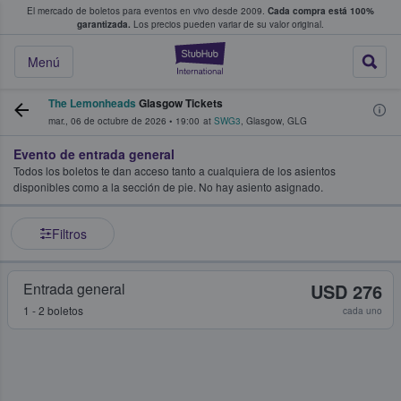
El mercado de boletos para eventos en vivo desde 2009.
Cada compra está 100%
 los fans compran y venden boletos
garantizada.
Los precios pueden variar de su valor original.
StubHub: donde l
Menú
The Lemonheads
Glasgow Tickets
mar., 06 de octubre de 2026
•
19:00
at
SWG3
,
Glasgow
,
GLG
Evento de entrada general
Todos los boletos te dan acceso tanto a cualquiera de los asientos
disponibles como a la sección de pie. No hay asiento asignado.
Filtros
Entrada general
USD 276
1 - 2 boletos
cada uno