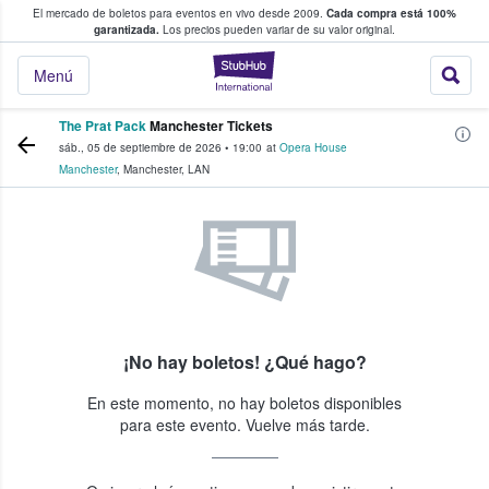
El mercado de boletos para eventos en vivo desde 2009.
Cada compra está 100%
 los fans compran y venden boletos
garantizada.
Los precios pueden variar de su valor original.
StubHub: donde l
Menú
The Prat Pack
Manchester Tickets
sáb., 05 de septiembre de 2026
•
19:00
at
Opera House
Manchester
,
Manchester
,
LAN
¡No hay boletos! ¿Qué hago?
En este momento, no hay boletos disponibles
para este evento. Vuelve más tarde.