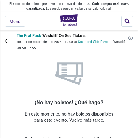
El mercado de boletos para eventos en vivo desde 2009.
Cada compra está 100%
 los fans compran y venden boletos
garantizada.
Los precios pueden variar de su valor original.
StubHub: donde l
Menú
The Prat Pack
Westcliff-On-Sea Tickets
jue., 24 de septiembre de 2026
•
19:00
at
Southend Cliffs Pavilion
,
Westcliff-
On-Sea
,
ESS
¡No hay boletos! ¿Qué hago?
En este momento, no hay boletos disponibles
para este evento. Vuelve más tarde.