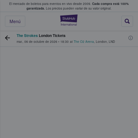
El mercado de boletos para eventos en vivo desde 2009.
Cada compra está 100%
 los fans compran y venden boletos
garantizada.
Los precios pueden variar de su valor original.
StubHub: donde l
Menú
The Strokes
London Tickets
mar., 06 de octubre de 2026
•
18:30
at
The O2 Arena
,
London
,
LND