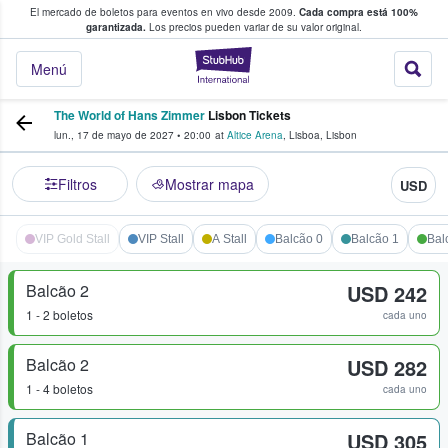
El mercado de boletos para eventos en vivo desde 2009.
Cada compra está 100%
 los fans compran y venden boletos
garantizada.
Los precios pueden variar de su valor original.
StubHub: donde l
Menú
The World of Hans Zimmer
Lisbon Tickets
lun., 17 de mayo de 2027
•
20:00
at
Altice Arena
,
Lisboa
,
Lisbon
Filtros
Mostrar mapa
USD
VIP Gold Stall
VIP Stall
A Stall
Balcão 0
Balcão 1
Bal
Balcão 2
USD 242
1 - 2 boletos
cada uno
Balcão 2
USD 282
1 - 4 boletos
cada uno
Balcão 1
USD 305