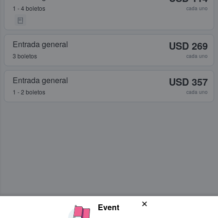
1 - 4 boletos
cada uno
Entrada general
USD 269
3 boletos
cada uno
Entrada general
USD 357
1 - 2 boletos
cada uno
Event