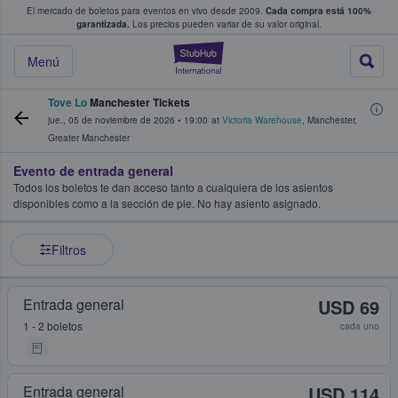
El mercado de boletos para eventos en vivo desde 2009.
Cada compra está 100%
 los fans compran y venden boletos
garantizada.
Los precios pueden variar de su valor original.
StubHub: donde l
Menú
Tove Lo
Manchester Tickets
jue., 05 de noviembre de 2026
•
19:00
at
Victoria Warehouse
,
Manchester
,
Greater Manchester
Evento de entrada general
Todos los boletos te dan acceso tanto a cualquiera de los asientos
disponibles como a la sección de pie. No hay asiento asignado.
Filtros
Entrada general
USD 69
1 - 2 boletos
cada uno
Entrada general
USD 114