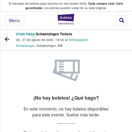
El mercado de boletos para eventos en vivo desde 2009.
Cada compra está 100%
 los fans compran y venden boletos
garantizada.
Los precios pueden variar de su valor original.
StubHub: donde l
Menú
Uriah Heep
Schwetzingen Tickets
vie., 07 de agosto de 2026
•
18:00
at
Schlossgarten
Schwetzingen
,
Schwetzingen
,
BW
¡No hay boletos! ¿Qué hago?
En este momento, no hay boletos disponibles
para este evento. Vuelve más tarde.