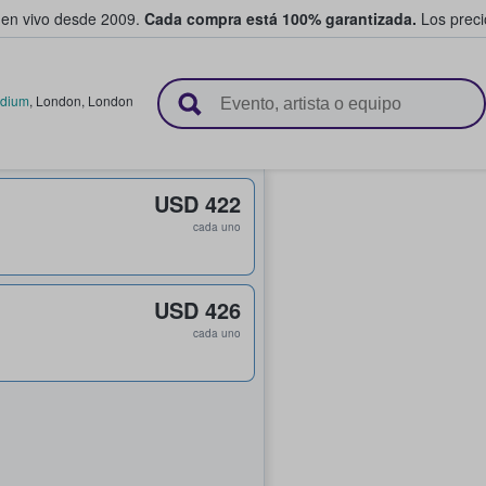
 en vivo desde 2009.
Cada compra está 100% garantizada.
Los precio
n y venden boletos
adium
,
London
,
London
USD 422
cada uno
USD 426
cada uno