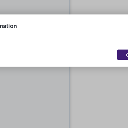
mation
O