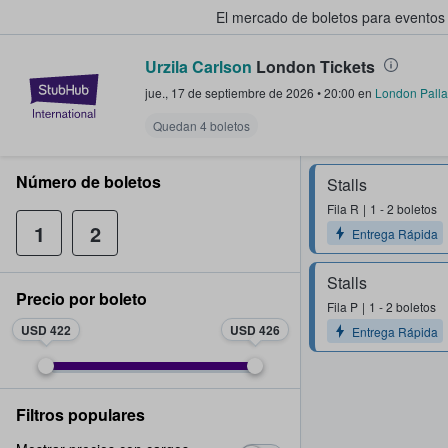
El mercado de boletos para eventos
Urzila Carlson
London Tickets
StubHub: donde los fans compra
jue., 17 de septiembre de 2026
•
20:00
en
London Pall
Quedan 4 boletos
Número de boletos
Stalls
Fila
R
1 - 2 boletos
1
2
Entrega Rápida
Stalls
Precio por boleto
Fila
P
1 - 2 boletos
USD 422
USD 426
Entrega Rápida
Filtros populares