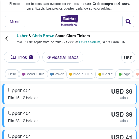
El mercado de boletos para eventos en vivo desde 2009.
Cada compra está 100%
 los fans compran y venden boletos
garantizada.
Los precios pueden variar de su valor original.
StubHub: donde l
Menú
Usher
&
Chris Brown
Santa Clara Tickets
mar., 01 de septiembre de 2026
•
19:00
at
Levi's Stadium
,
Santa Clara
,
CA
Filtros
Mostrar mapa
USD
1
Field
Lower Club
Lower
Middle Club
Middle
Loge
Upper 401
USD 39
Fila
15
2 boletos
cada uno
Upper 401
USD 39
Fila
28
2 boletos
cada uno
Upper 401
USD 41