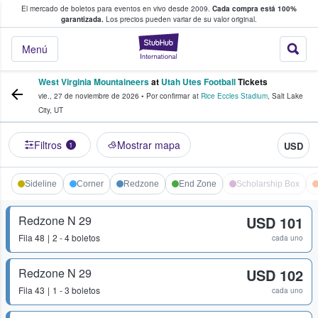
El mercado de boletos para eventos en vivo desde 2009.
Cada compra está 100%
 los fans compran y venden boletos
garantizada.
Los precios pueden variar de su valor original.
StubHub: donde l
Menú
West Virginia Mountaineers
at
Utah Utes Football
Tickets
vie., 27 de noviembre de 2026
•
Por confirmar
at
Rice Eccles Stadium
,
Salt Lake
City
,
UT
Filtros
Mostrar mapa
USD
1
Sideline
Corner
Redzone
End Zone
Scholarship Box
Redzone N 29
USD 101
Fila
48
2 - 4 boletos
cada uno
Redzone N 29
USD 102
Fila
43
1 - 3 boletos
cada uno