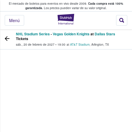
El mercado de boletos para eventos en vivo desde 2009.
Cada compra está 100%
 los fans compran y venden boletos
garantizada.
Los precios pueden variar de su valor original.
StubHub: donde l
Menú
NHL Stadium Series
-
Vegas Golden Knights
at
Dallas Stars
Tickets
sáb., 20 de febrero de 2027
•
19:00
at
AT&T Stadium
,
Arlington
,
TX