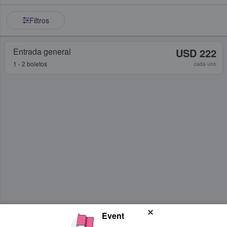
Filtros
Entrada general
USD 222
1 - 2 boletos
cada uno
Event