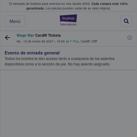
El mercado de boletos para eventos en vivo desde 2009.
Cada compra está 100%
 los fans compran y venden boletos
garantizada.
Los precios pueden variar de su valor original.
StubHub: donde l
Menú
Wage War
Cardiff Tickets
vie., 15 de enero de 2027
•
19:00
at
Y Plas
,
Cardiff
,
CRF
Evento de entrada general
Todos los boletos te dan acceso tanto a cualquiera de los asientos
disponibles como a la sección de pie. No hay asiento asignado.