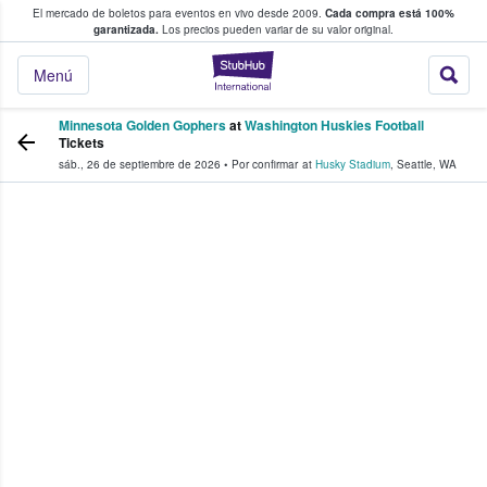
El mercado de boletos para eventos en vivo desde 2009.
Cada compra está 100%
 los fans compran y venden boletos
garantizada.
Los precios pueden variar de su valor original.
StubHub: donde l
Menú
Minnesota Golden Gophers
at
Washington Huskies Football
Tickets
sáb., 26 de septiembre de 2026
•
Por confirmar
at
Husky Stadium
,
Seattle
,
WA