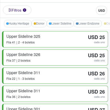
Filtros
USD
1
Husky Heritage
Donor
Lower Sideline
Lower Endzone
Do
Upper Sideline 325
USD 25
Fila
41
2 - 4 boletos
cada uno
Upper Sideline 326
USD 25
Fila
37
2 boletos
cada uno
Upper Sideline 311
USD 26
Fila
22
1 - 3 boletos
cada uno
Upper Sideline 311
USD 26
Fila
36
2 boletos
cada uno
Upper Sideline 301
USD 27