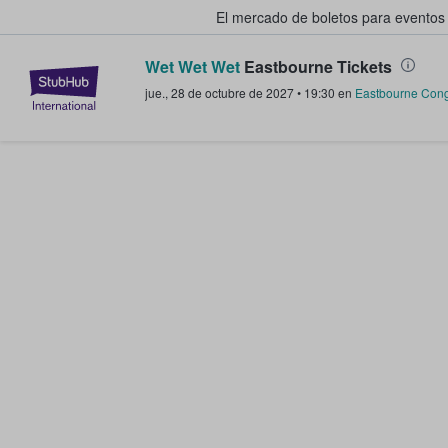
El mercado de boletos para eventos
Wet Wet Wet
Eastbourne Tickets
StubHub: donde los fans compra
jue., 28 de octubre de 2027
•
19:30
en
Eastbourne Cong