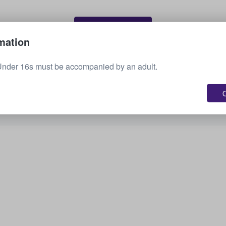
Vende tus boletos
mation
Under 16s must be accompanied by an adult.
Consulta todos los próximos eventos
O
¿Te interesan otras opciones? Echa un vistazo a
lo que tenemos disponible.