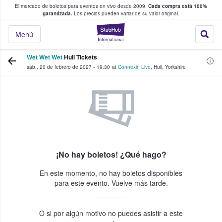
El mercado de boletos para eventos en vivo desde 2009.
Cada compra está 100%
 los fans compran y venden boletos
garantizada.
Los precios pueden variar de su valor original.
StubHub: donde l
Menú
Wet Wet Wet
Hull Tickets
sáb., 20 de febrero de 2027
•
19:30
at
Connexin Live
,
Hull
,
Yorkshire
¡No hay boletos! ¿Qué hago?
En este momento, no hay boletos disponibles
para este evento. Vuelve más tarde.
O si por algún motivo no puedes asistir a este