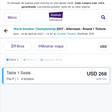
El mercado de boletos para eventos en vivo desde 2009.
Cada compra está 100%
 los fans compran y venden boletos
garantizada.
Los precios pueden variar de su valor original.
StubHub: donde l
Menú
World Snooker Championship
2027 - Afternoon - Round 1 Tickets
dom., 18 de abril de 2027
•
14:30
at
Crucible Theatre
,
Sheffield
,
SYK
Filtros
Mostrar mapa
USD
Table 1
Table 2
Legends Walk
Table 1 Seats
USD 268
Fila
P
1 - 4 boletos
cada uno