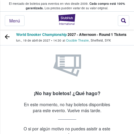
El mercado de boletos para eventos en vivo desde 2009.
Cada compra está 100%
 los fans compran y venden boletos
garantizada.
Los precios pueden variar de su valor original.
StubHub: donde l
Menú
World Snooker Championship
2027 - Afternoon - Round 1 Tickets
lun., 19 de abril de 2027
•
14:30
at
Crucible Theatre
,
Sheffield
,
SYK
¡No hay boletos! ¿Qué hago?
En este momento, no hay boletos disponibles
para este evento. Vuelve más tarde.
O si por algún motivo no puedes asistir a este